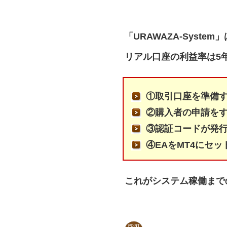
「URAWAZA-Syst
リアル口座の利益率は5
①取引口座を準備
②購入者の申請を
③認証コードが発
④EAをMT4にセ
これがシステム稼働まで