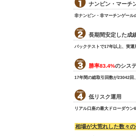
ナンピン・マーチ
非ナンピン・非マーチンゲール
長期間安定した成
バックテストで17年以上、実
勝率83.4%
のシス
17年間の総取引回数が23042
低リスク運用
リアル口座の最大ドローダウン6.
相場が大荒れした数々の