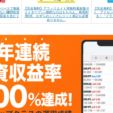
間ベースで無敗
【完全無料】アフィリエイト用無料素材集サ
【完全無料
ない機関投資
イトオープン♪無料なのはもちろん、商用利
く、アドセ
収益を生むト
用OK、わずらわしいクレジット表記も必要
る！「イラ
ありません。