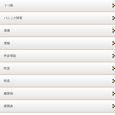
うつ病
パニック障害
肩痛
便秘
外反母趾
吃音
吃音
糖尿病
膀胱炎