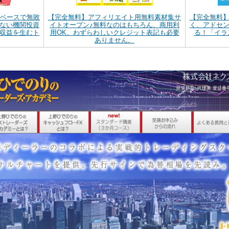
間ベースで無敗
【完全無料】アフィリエイト用無料素材集サ
【完全無料
ない機関投資
イトオープン♪無料なのはもちろん、商用利
く、アドセ
収益を生むト
用OK、わずらわしいクレジット表記も必要
る！「イラ
ありません。