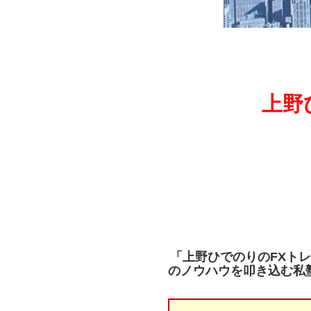
上野
「上野ひでのりのFXト
のノウハウを叩き込む私