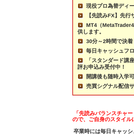
現役プロ為替ディ
【先読みFX】先行
MT4（MetaTr
供します。
30分～2時間で決
毎日キャッシュフ
「スタンダード講座
評お申込み受付中！
開講後も随時入学
売買シグナル配信
「先読みバランスチャー
ので、ご自身のスタイル
卒業時には毎日キャッシ