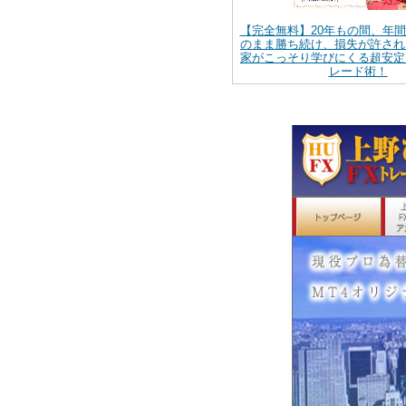
【完全無料】20年もの間、年
のまま勝ち続け、損失が許され
家がこっそり学びにくる超安定
レード術！