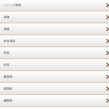
パニック障害
肩痛
便秘
外反母趾
吃音
吃音
糖尿病
膀胱炎
腱鞘炎