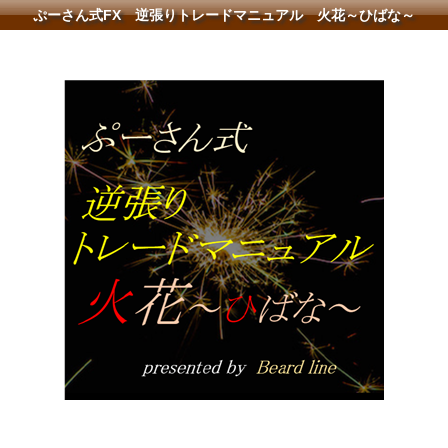
ぷーさん式FX 逆張りトレードマニュアル 火花～ひばな～