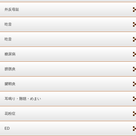
外反母趾
吃音
吃音
糖尿病
膀胱炎
腱鞘炎
耳鳴り・難聴・めまい
花粉症
ED