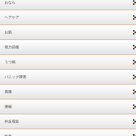
おなら
ヘアケア
お肌
視力回復
うつ病
パニック障害
肩痛
便秘
外反母趾