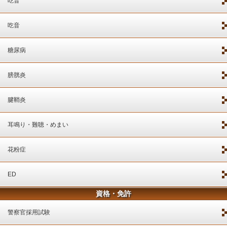
吃音
吃音
糖尿病
膀胱炎
腱鞘炎
耳鳴り・難聴・めまい
花粉症
ED
資格・免許
警察官採用試験