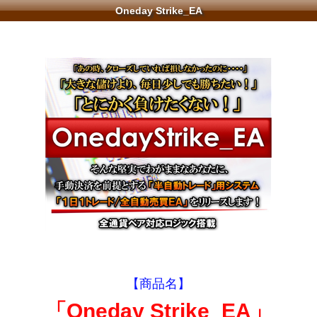
Oneday Strike_EA
【商品名】
「Oneday Strike_EA」