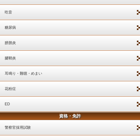
吃音
糖尿病
膀胱炎
腱鞘炎
耳鳴り・難聴・めまい
花粉症
ED
資格・免許
警察官採用試験