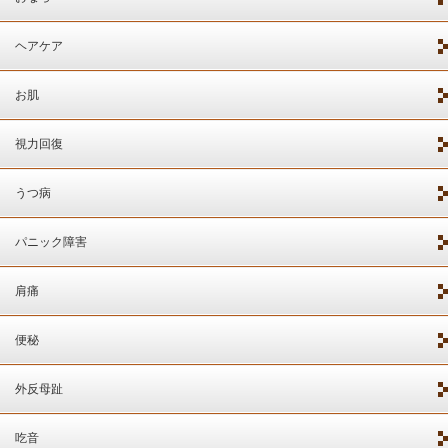
ヘアケア
お肌
視力回復
うつ病
パニック障害
肩痛
便秘
外反母趾
吃音