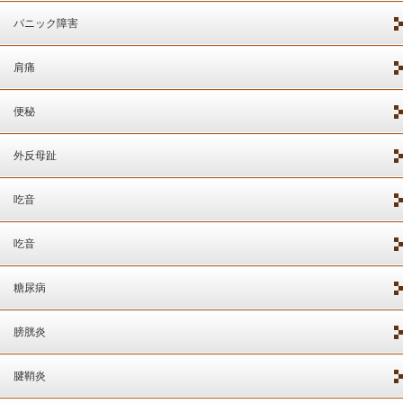
パニック障害
肩痛
便秘
外反母趾
吃音
吃音
糖尿病
膀胱炎
腱鞘炎