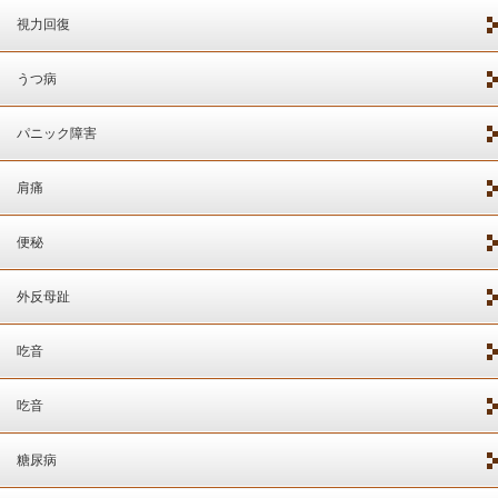
視力回復
うつ病
パニック障害
肩痛
便秘
外反母趾
吃音
吃音
糖尿病