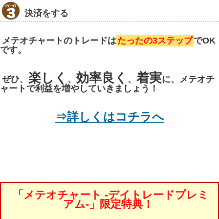
決済をする
メテオチャートのトレードは
たったの3ステップ
でOK
です。
楽しく
効率良く
着実
ぜひ、
、
、
に、メテオチ
ャートで利益を増やしていきましょう！
⇒詳しくはコチラへ
「メテオチャート -デイトレードプレミ
アム-」限定特典！