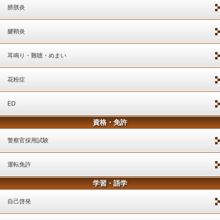
膀胱炎
腱鞘炎
耳鳴り・難聴・めまい
花粉症
ED
資格・免許
警察官採用試験
運転免許
学習・語学
自己啓発