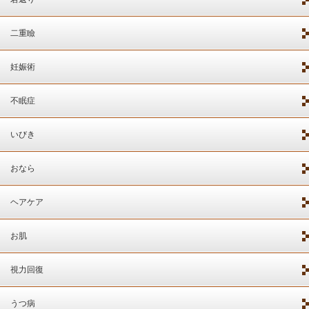
二重瞼
妊娠術
不眠症
いびき
おなら
ヘアケア
お肌
視力回復
うつ病