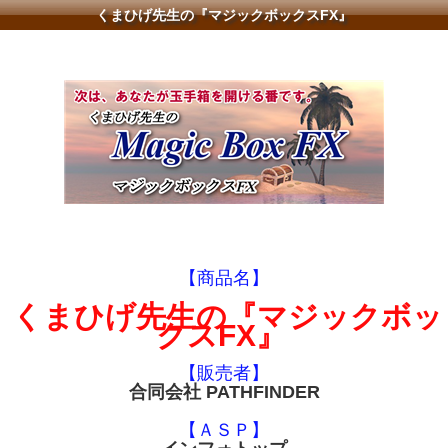
くまひげ先生の『マジックボックスFX』
【商品名】
くまひげ先生の『マジックボッ
クスFX』
【販売者】
合同会社 PATHFINDER
【ＡＳＰ】