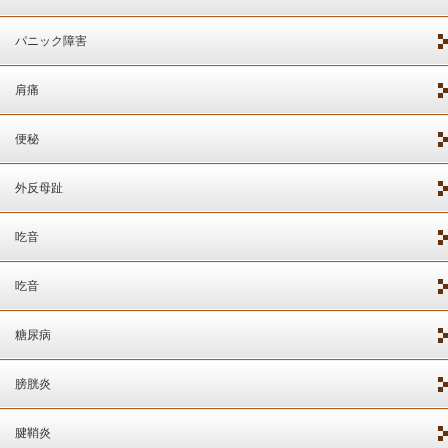
パニック障害
肩痛
便秘
外反母趾
吃音
吃音
糖尿病
膀胱炎
腱鞘炎