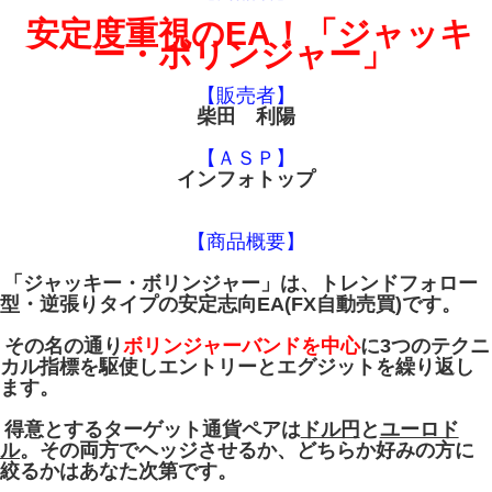
安定度重視のEA！「ジャッキ
ー・ボリンジャー」
【販売者】
柴田 利陽
【ＡＳＰ】
インフォトップ
【商品概要】
「ジャッキー・ボリンジャー」は、トレンドフォロー
型・逆張りタイプの安定志向EA(FX自動売買)です。
その名の通り
ボリンジャーバンドを中心
に3つのテクニ
カル指標を駆使しエントリーとエグジットを繰り返し
ます。
得意とするターゲット通貨ペアは
ドル円
と
ユーロド
ル
。その両方でヘッジさせるか、どちらか好みの方に
絞るかはあなた次第です。