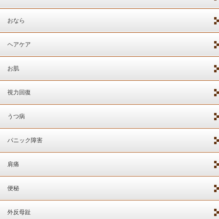
おなら
ヘアケア
お肌
視力回復
うつ病
パニック障害
肩痛
便秘
外反母趾