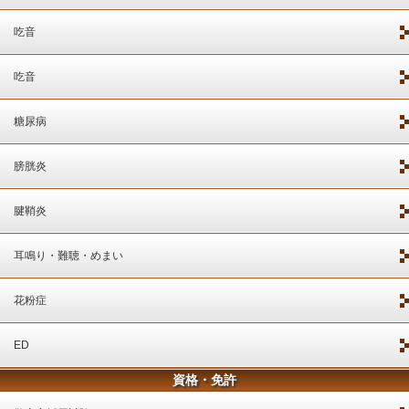
吃音
吃音
糖尿病
膀胱炎
腱鞘炎
耳鳴り・難聴・めまい
花粉症
ED
資格・免許