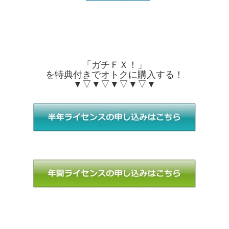
「ガチＦＸ！」
を特典付きでオトクに購入する！
▼▽▼▽▼▽▼▽▼