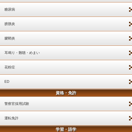
糖尿病
膀胱炎
腱鞘炎
耳鳴り・難聴・めまい
花粉症
ED
資格・免許
警察官採用試験
運転免許
学習・語学