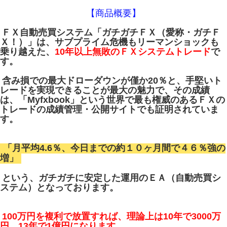
【商品概要】
ＦＸ自動売買システム「ガチガチＦＸ（愛称・ガチＦ
Ｘ！）」は、サブプライム危機もリーマンショックも
乗り越えた、
10年以上無敗のＦＸシステムトレード
で
す。
含み損での最大ドローダウンが僅か20％と、手堅いト
レードを実現できることが最大の魅力で、その成績
は、「Myfxbook」という世界で最も権威のあるＦＸの
トレードの成績管理・公開サイトでも証明されていま
す。
「月平均4.6％、今日までの約１０ヶ月間で４６％強の
増」
という、ガチガチに安定した運用のＥＡ（自動売買シ
ステム）となっております。
100万円を複利で放置すれば、理論上は10年で3000万
円、13年で1億円になります。