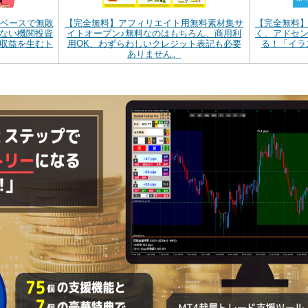
間ベースで無敗
【完全無料】アフィリエイト用無料素材集サ
【完全無料
ない機関投資
イトオープン♪無料なのはもちろん、商用利
く、アドセ
収益を生むト
用OK、わずらわしいクレジット表記も必要
る！「イラ
ありません。