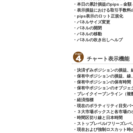
・本日の累計損益のpips→金
・表示損益における取引手数料
・pips表示のロット正規化
・パネルサイズ変更
・パネルの開閉
・パネルの移動
・パネルの吹き出しヘルプ
チャート表示機能
・決済ずみポジションの損益、
・保有中ポジションの損益、線
・保有中ポジションの保有時間
・保有中ポジションのオブジェ
・ブレイクイーブンライン（複
・経済指標
・現在のボラティリティ目安バ
・３大市場ボックスと各市場の
・時間区切り線と日本時間
・ストップレベル/フリーズレベ
・現在および強制ロスカット時