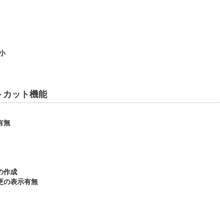
小
トカット機能
有無
の作成
更の表示有無