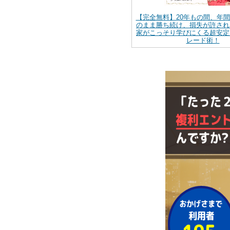
【完全無料】20年もの間、年
のまま勝ち続け、損失が許され
家がこっそり学びにくる超安定
レード術！