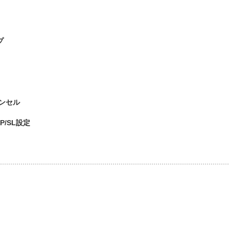
プ
ンセル
P/SL設定