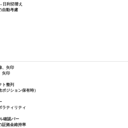
額→日利切替え
の自動考慮
線、矢印
、矢印
クト整列
数ポジション保有時）
ー
ボラティリティ
ル確認バー
の証拠金維持率